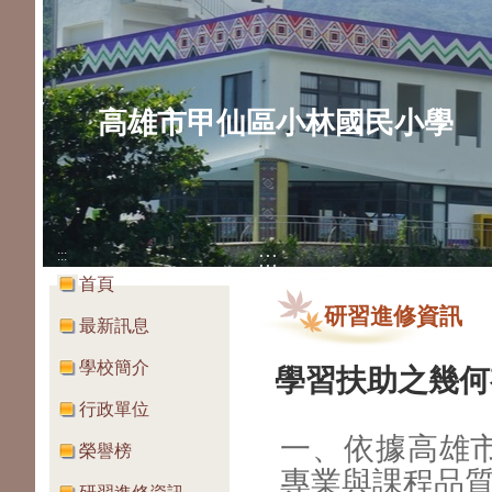
高雄市甲仙區小林國民小學
:::
:::
首頁
研習進修資訊
最新訊息
學校簡介
學習扶助之幾何
行政單位
一、依據高雄市
榮譽榜
專業與課程品