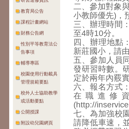
研習進修資訊
二、參加對象與
教育局公告
小教師優先)，
課程計畫網站
三、辦理時間：
至4時10分。
財務公告網
四、辦理地點：
性別平等教育法公
新莊國小，請
告事項
五、參加人員
輔導專區
發研習時數。
校園使用行動載具
定於兩年內覈
管理規範要點
六、報名方式
校外人士協助教學
在職進修
或活動要點
(http://inse
七、為加強校
公開授課
請降低車速，
附設幼兒園網頁