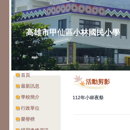
高雄市甲仙區小林國民小學
:::
:::
首頁
活動剪影
最新訊息
學校簡介
112年小林夜祭
行政單位
榮譽榜