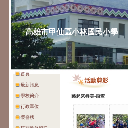
高雄市甲仙區小林國民小學
:::
:::
首頁
活動剪影
最新訊息
學校簡介
藝起來尋美-踏查
行政單位
榮譽榜