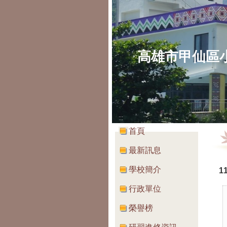
高雄市甲仙區
:::
:::
首頁
最新訊息
學校簡介
1
行政單位
榮譽榜