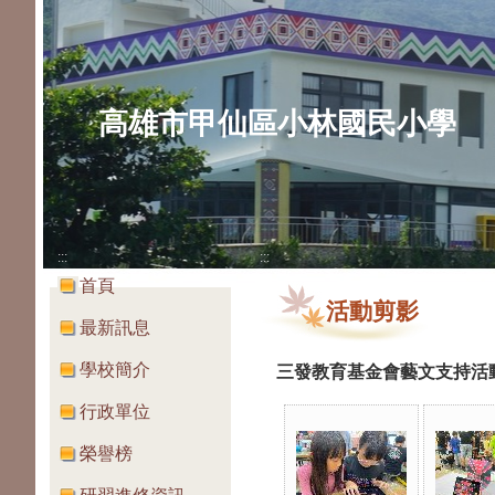
高雄市甲仙區小林國民小學
:::
:::
首頁
活動剪影
最新訊息
學校簡介
三發教育基金會藝文支持活
行政單位
榮譽榜