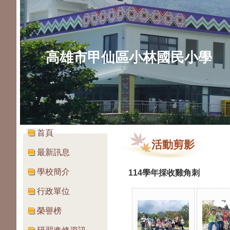
高雄市甲仙區小林國民小學
:::
:::
首頁
活動剪影
最新訊息
學校簡介
114學年採收雞角刺
行政單位
榮譽榜