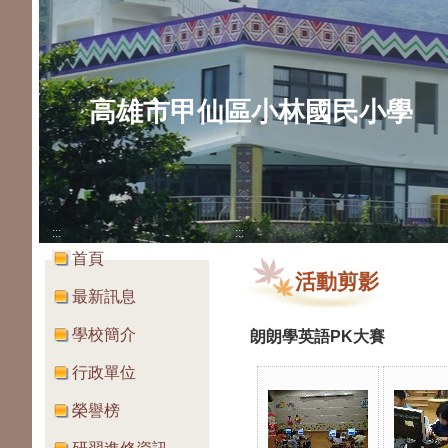
高雄市甲仙區小林國民小學
:::
:::
首頁
活動剪影
最新訊息
學校簡介
朗朗學英語PK大賽
行政單位
榮譽榜