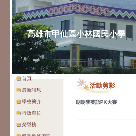
高雄市甲仙區小林國民小學
:::
:::
首頁
活動剪影
最新訊息
學校簡介
朗朗學英語PK大賽
行政單位
榮譽榜